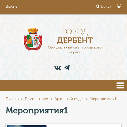
Войти
Поиск
ГОРОД
ГЛАВА
ГОРОД
ДЕРБЕНТ
АДМИНИСТРАЦИЯ
Официальный сайт городского
округа
ДЕЯТЕЛЬНОСТЬ
ДОКУМЕНТЫ
ВАКАНСИИ
ПРЕСС-ЦЕНТР
Главная
Деятельность
Архивный отдел
Мероприятия1
Мероприятия1
ТУРИСТАМ