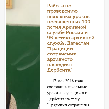
Работа по
проведению
школьных уроков
посвященных 100-
летия Архивной
службе России и
95-летию архивной
службы Дагестан
"Традиции
сохранения
архивного
наследия г.
Дербента"
17 мая 2018 года
состоялись школьные
уроки для учащихся г.
Дербента на тему
"Традиции сохранения