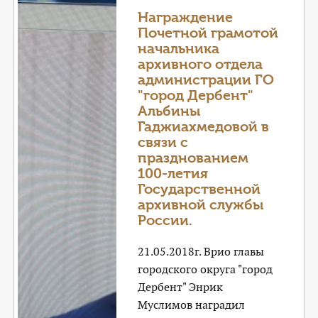
КОНТАКТЫ
Награждение
Почетной грамотой
ТАРИФЫ
начальника
архивного отдела
ГЕРОИ Z
администрации ГО
"город Дербент"
КАТАЛОГ УСЛУГ
Альбины
Гаджиахмедовой в
связи с
СЛУЖБА ПО КОНТРАКТУ
празднованием
100-летия
Государственной
архивной службы
России.
21.05.2018г. Врио главы
городского округа "город
Дербент" Энрик
Муслимов наградил