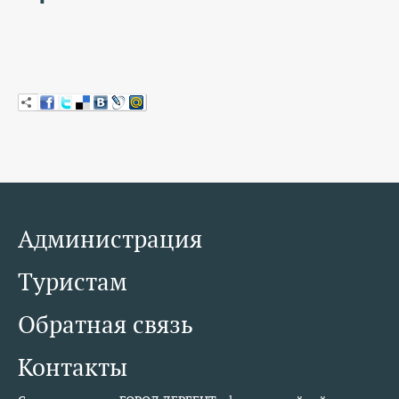
КОНТАКТЫ
ТАРИФЫ
ГЕРОИ Z
КАТАЛОГ УСЛУГ
СЛУЖБА ПО КОНТРАКТУ
Администрация
Туристам
Обратная связь
Контакты