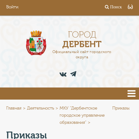
Войти
Поиск
ГОРОД
ГЛАВА
ГОРОД
ДЕРБЕНТ
АДМИНИСТРАЦИЯ
Официальный сайт городского
округа
ДЕЯТЕЛЬНОСТЬ
ДОКУМЕНТЫ
ВАКАНСИИ
ПРЕСС-ЦЕНТР
Главная
Деятельность
МКУ "Дербентское
Приказы
городское управление
образования"
ТУРИСТАМ
Приказы